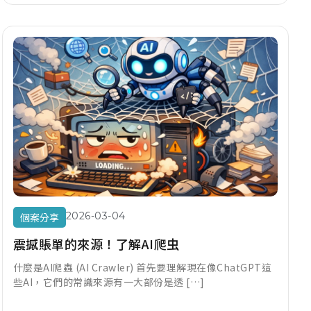
2026-03-04
個案分享
震撼賬單的來源！了解AI爬虫
什麼是AI爬蟲 (AI Crawler) 首先要理解現在像ChatGPT這
些AI，它們的常識來源有一大部份是透 […]