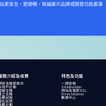
您的網站更安全、更順暢，無論展示品牌或開發功能都事
服務介紹及收費
特色及功能
網頁及電郵寄存
一鍵安裝
多用戶計劃
SiteBuilder
虛擬主機
網站及電郵SSL
獨立主機
DirectAdmin
免費試用
數據中心
域名註冊
推薦計劃