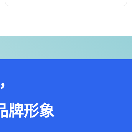
e，
品牌形象